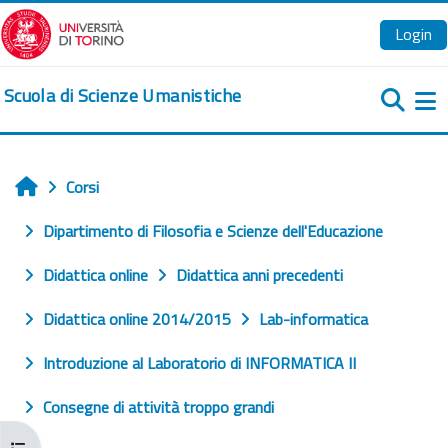
Vai al contenuto principale
Login
Scuola di Scienze Umanistiche
Pa
Corsi
Home
Dipartimento di Filosofia e Scienze dell'Educazione
Didattica online
Didattica anni precedenti
Didattica online 2014/2015
Lab-informatica
Introduzione al Laboratorio di INFORMATICA II
Consegne di attività troppo grandi
Apri indice del corso