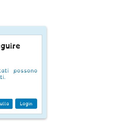
guire
cati possono
i.
ulla
Login