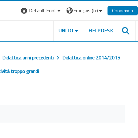
Default Font
Français ‎(fr)‎
Connexion
UNITO
HELPDESK
Didattica anni precedenti
Didattica online 2014/2015
ività troppo grandi