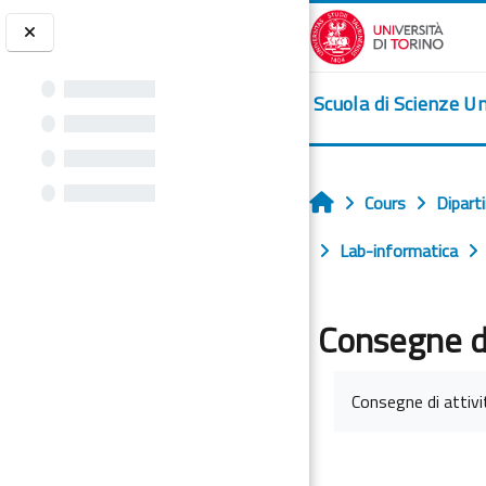
Passer au contenu principal
Scuola di Scienze U
Cours
Dipart
Accueil
Lab-informatica
Consegne di
Conditions d’achè
Consegne di attivi