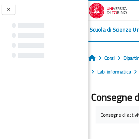
Vai al contenuto principale
Scuola di Scienze U
Corsi
Diparti
Home
Lab-informatica
Consegne di
Aggregazione dei c
Consegne di attivi