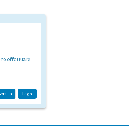
ono effettuare
Annulla
Login