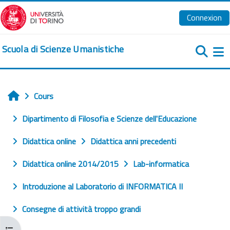
Passer au contenu principal
Connexion
Scuola di Scienze Umanistiche
Pa
Cours
Accueil
Dipartimento di Filosofia e Scienze dell'Educazione
Didattica online
Didattica anni precedenti
Didattica online 2014/2015
Lab-informatica
Introduzione al Laboratorio di INFORMATICA II
Consegne di attività troppo grandi
Ouvrir l’index du cours