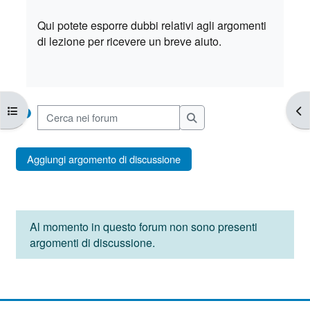
Aggregazione dei criteri
Qui potete esporre dubbi relativi agli argomenti
di lezione per ricevere un breve aiuto.
Apri indice del corso
Apr
Cerca nei forum
Cerca nei forum
Aggiungi argomento di discussione
Al momento in questo forum non sono presenti
argomenti di discussione.