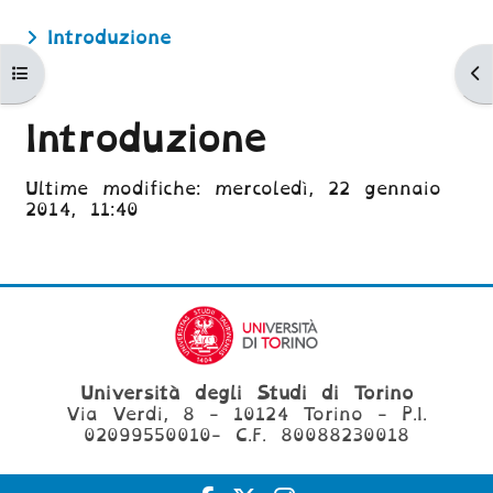
Introduzione
Apri indice del corso
Ap
Introduzione
Aggregazione dei criteri
Ultime modifiche: mercoledì, 22 gennaio
2014, 11:40
Università degli Studi di Torino
Via Verdi, 8 - 10124 Torino - P.I.
02099550010- C.F. 80088230018