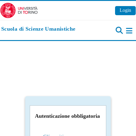
Vai al contenuto principale
Login
Scuola di Scienze Umanistiche
Pa
Autenticazione obbligatoria