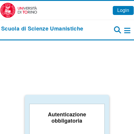
Vai al contenuto principale
Login
Scuola di Scienze Umanistiche
Pa
Autenticazione
obbligatoria