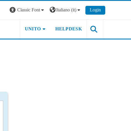
Classic Font
Italiano ‎(it)‎
Login
UNITO
HELPDESK