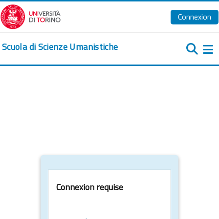
Passer au contenu principal
Connexion
Scuola di Scienze Umanistiche
Pa
Connexion requise