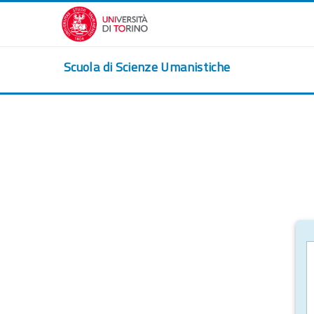
Vai al contenuto principale
Scuola di Scienze Umanistiche