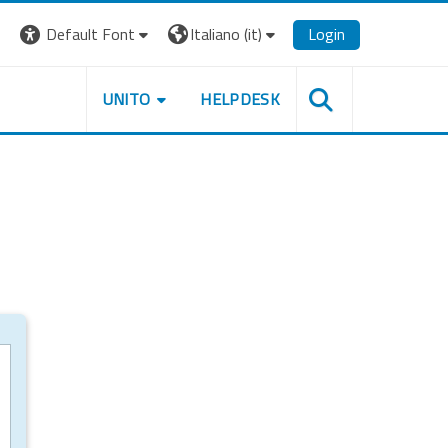
Default Font
Italiano ‎(it)‎
Login
UNITO
HELPDESK