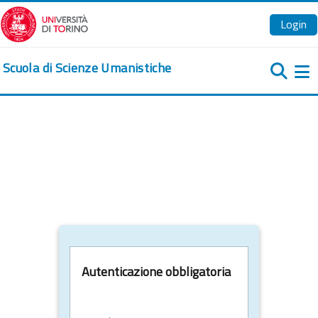
Vai al contenuto principale
Login
Scuola di Scienze Umanistiche
Pa
Autenticazione obbligatoria