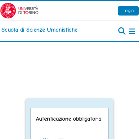
Vai al contenuto principale
Login
Scuola di Scienze Umanistiche
Pa
Autenticazione obbligatoria