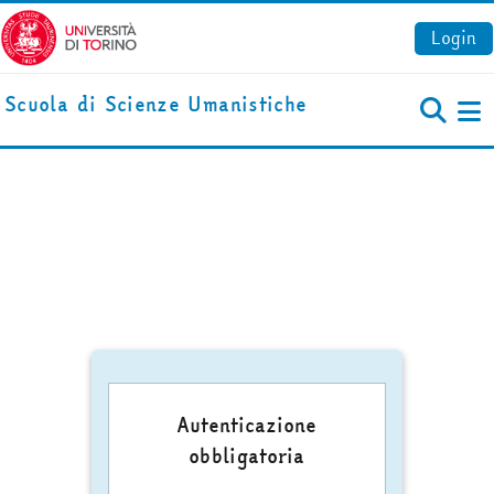
Vai al contenuto principale
Login
Scuola di Scienze Umanistiche
Pa
Autenticazione
obbligatoria