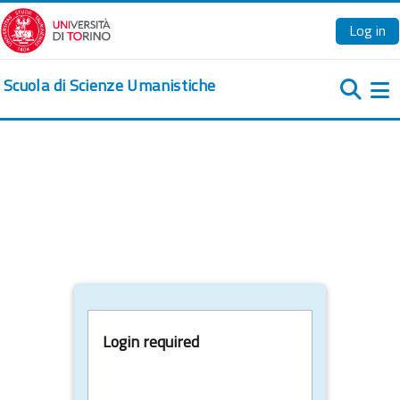
Skip to main content
Log in
Scuola di Scienze Umanistiche
Si
Login required