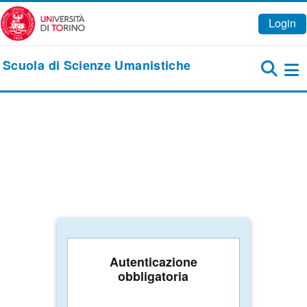
Vai al contenuto principale
Login
Scuola di Scienze Umanistiche
Pa
Autenticazione
obbligatoria