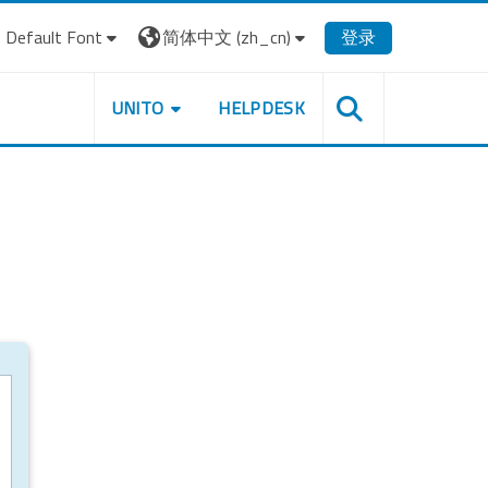
Default Font
简体中文 ‎(zh_cn)‎
登录
UNITO
HELPDESK