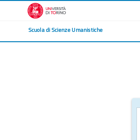
跳到主要内容
Scuola di Scienze Umanistiche