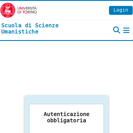
Vai al contenuto principale
Login
Scuola di Scienze
Umanistiche
P
Autenticazione
obbligatoria