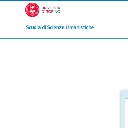
Vai al contenuto principale
Scuola di Scienze Umanistiche