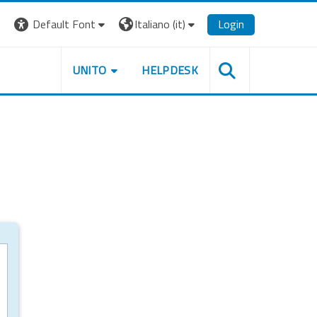
Default Font
Italiano ‎(it)‎
Login
UNITO
HELPDESK