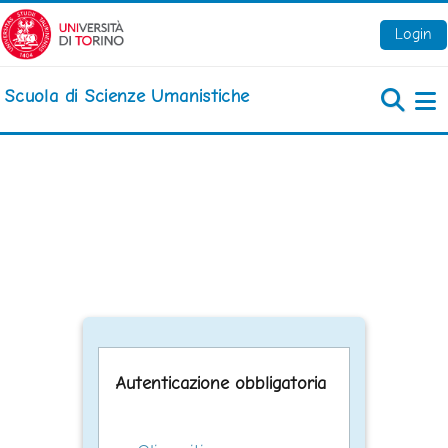
Vai al contenuto principale
Login
Scuola di Scienze Umanistiche
Pa
Autenticazione obbligatoria