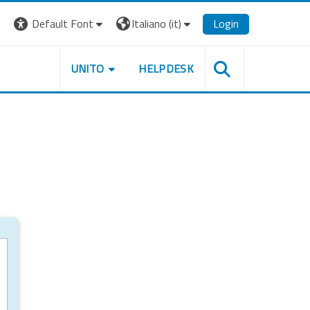
Default Font
Italiano ‎(it)‎
Login
UNITO
HELPDESK