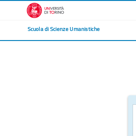
Vai al contenuto principale
Scuola di Scienze Umanistiche