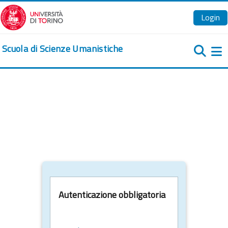
Vai al contenuto principale
Login
Scuola di Scienze Umanistiche
Pa
Autenticazione obbligatoria