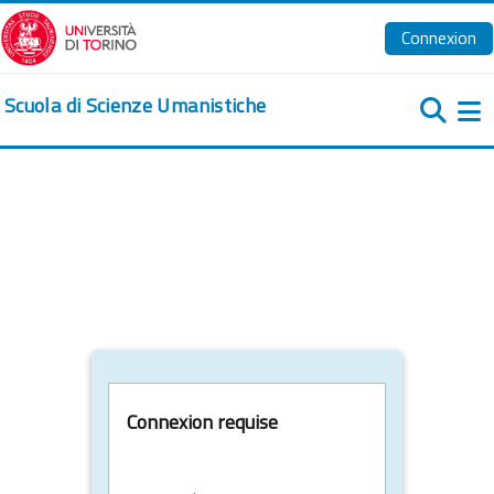
Passer au contenu principal
Connexion
Scuola di Scienze Umanistiche
Pa
Connexion requise