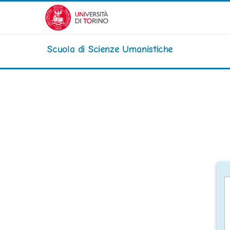
Vai al contenuto principale
Scuola di Scienze Umanistiche