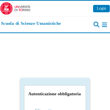
Vai al contenuto principale
Login
Scuola di Scienze Umanistiche
Pa
Autenticazione obbligatoria