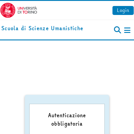
Vai al contenuto principale
Login
Scuola di Scienze Umanistiche
Pa
Autenticazione
obbligatoria