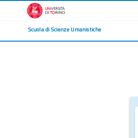
Passer au contenu principal
Scuola di Scienze Umanistiche