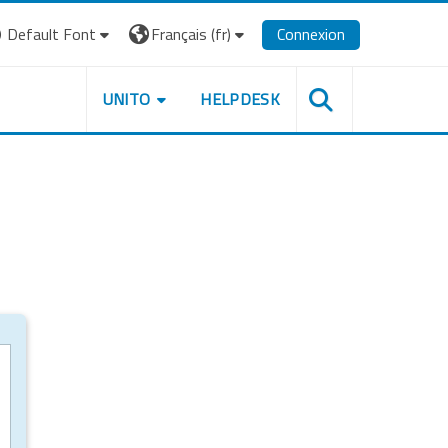
Default Font
Français ‎(fr)‎
Connexion
UNITO
HELPDESK