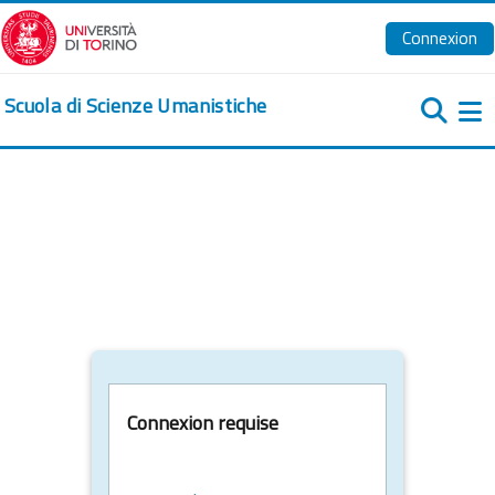
Passer au contenu principal
Connexion
Scuola di Scienze Umanistiche
Pa
Connexion requise