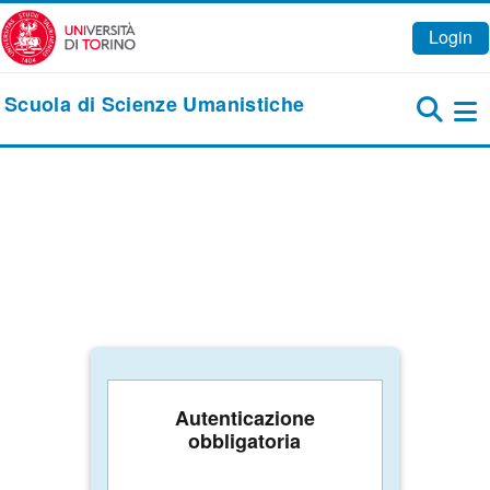
Vai al contenuto principale
Login
Scuola di Scienze Umanistiche
Pa
Autenticazione
obbligatoria