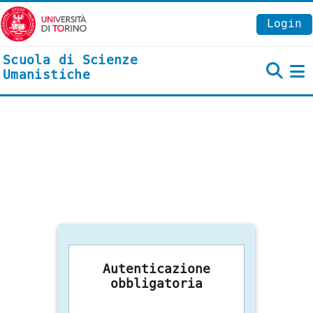
Vai al contenuto principale
Login
Scuola di Scienze
Umanistiche
P
Autenticazione
obbligatoria