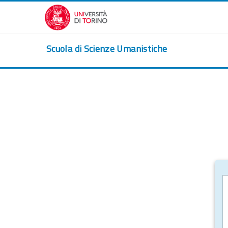
Passer au contenu principal
Scuola di Scienze Umanistiche