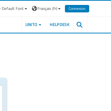
Default Font
Français ‎(fr)‎
Connexion
UNITO
HELPDESK