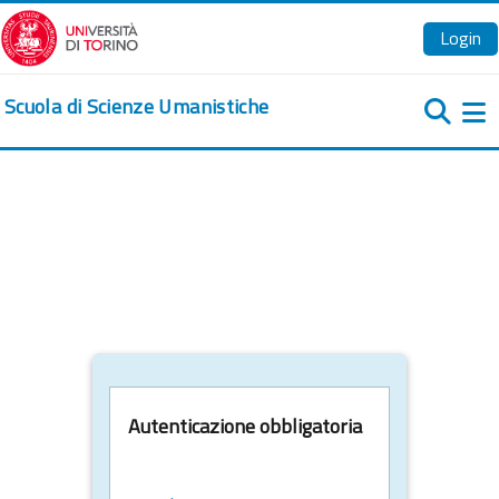
Vai al contenuto principale
Login
Scuola di Scienze Umanistiche
Pa
Autenticazione obbligatoria