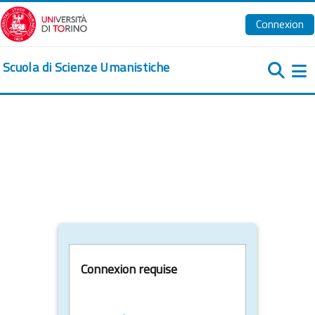
Passer au contenu principal
Connexion
Scuola di Scienze Umanistiche
Pa
Connexion requise