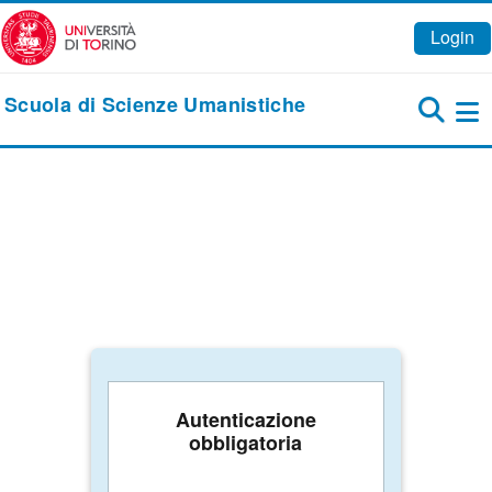
Vai al contenuto principale
Login
Scuola di Scienze Umanistiche
Pa
Autenticazione
obbligatoria