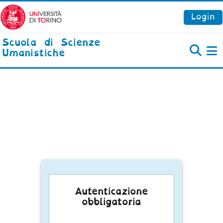
Vai al contenuto principale
Login
Scuola di Scienze
Umanistiche
P
Autenticazione
obbligatoria