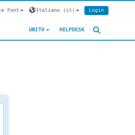
ce Font
Italiano ‎(it)‎
Login
UNITO
HELPDESK