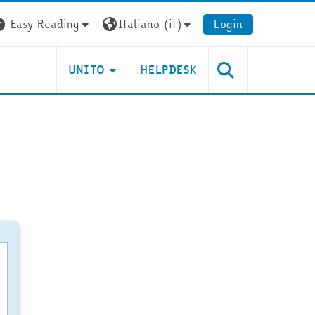
Easy Reading
Italiano ‎(it)‎
Login
UNITO
HELPDESK