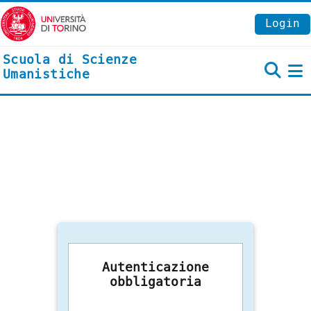
Vai al contenuto principale
Login
Scuola di Scienze
Umanistiche
P
Autenticazione
obbligatoria