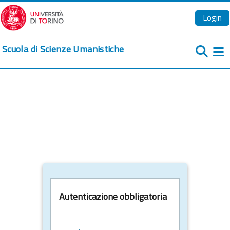
Vai al contenuto principale
Login
Scuola di Scienze Umanistiche
Pa
Autenticazione obbligatoria