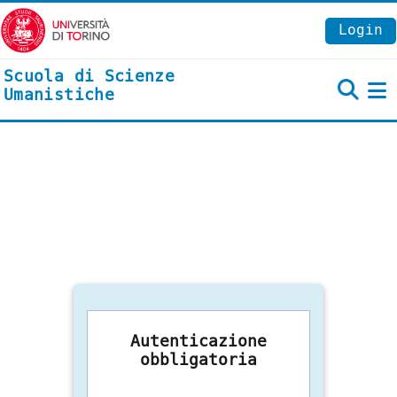
Vai al contenuto principale
Login
Scuola di Scienze
Umanistiche
P
Autenticazione
obbligatoria