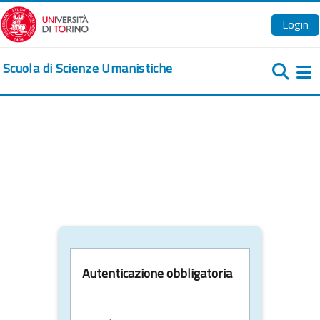
Vai al contenuto principale
Login
Scuola di Scienze Umanistiche
Pa
Autenticazione obbligatoria