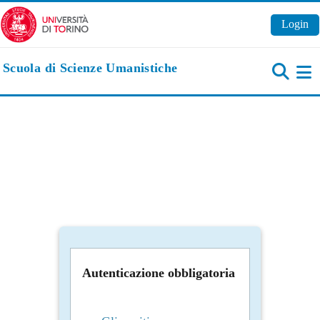
Vai al contenuto principale
Login
Scuola di Scienze Umanistiche
Pa
Autenticazione obbligatoria