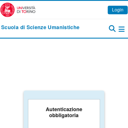
Vai al contenuto principale
Login
Scuola di Scienze Umanistiche
Pa
Autenticazione
obbligatoria