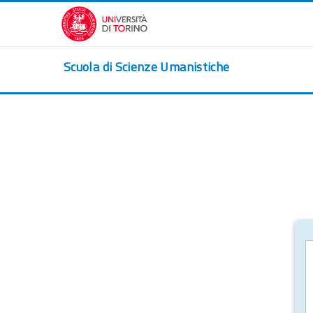
Salta al contenido principal
Scuola di Scienze Umanistiche