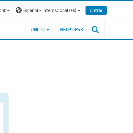
ont
Español - Internacional ‎(es)‎
Entrar
UNITO
HELPDESK