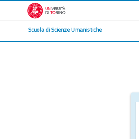
Salta al contenido principal
Scuola di Scienze Umanistiche