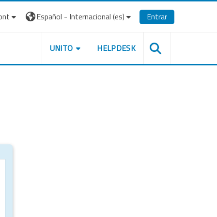
ont
Español - Internacional ‎(es)‎
Entrar
UNITO
HELPDESK