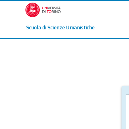
Vai al contenuto principale
Scuola di Scienze Umanistiche