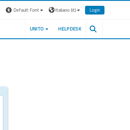
Default Font
Italiano ‎(it)‎
Login
UNITO
HELPDESK