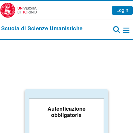
Vai al contenuto principale
Login
Scuola di Scienze Umanistiche
Pa
Autenticazione
obbligatoria