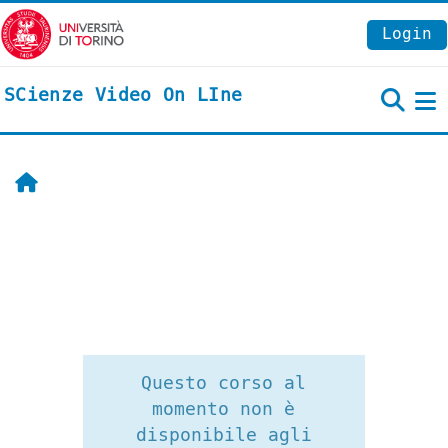
Vai al contenuto principale
Login
SCienze Video On LIne
P
Home
Questo corso al
momento non è
disponibile agli