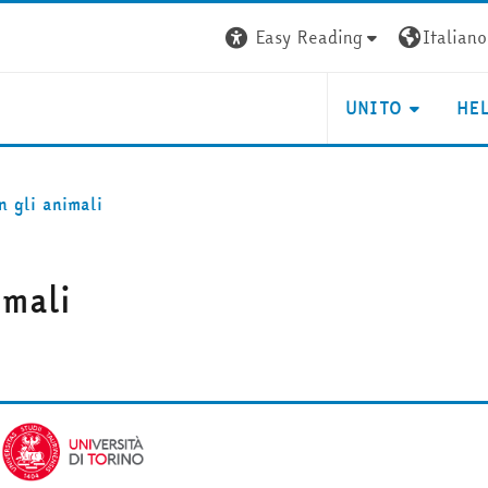
Easy Reading
Italiano ‎
UNITO
HE
n gli animali
imali