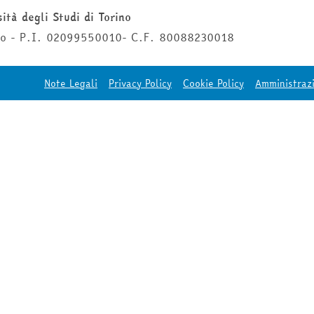
ità degli Studi di Torino
ino - P.I. 02099550010- C.F. 80088230018
Note Legali
Privacy Policy
Cookie Policy
Amministraz